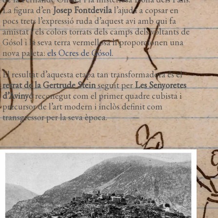
La figura d’en
Josep Fontdevila
l’ajuda a copsar en
pocs trets l’expressió ruda d’aquest avi amb qui fa
amistat i els colors torrats dels camps dels voltants de
Gósol i la seva terra vermellosa li proporcionen una
nova paleta:
els Ocres de Gósol
.
El resultat d’aquesta etapa tan transformadora és el
retrat de la Gertrude Stein
seguit per
Les Senyoretes
d’Avinyó
reconegut com el primer quadre cubista i
precursor de l’art modern i inclòs definit com
transgressor per la seva època.