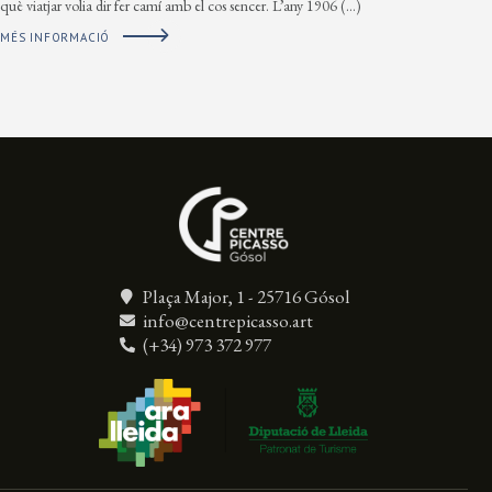
què viatjar volia dir fer camí amb el cos sencer. L’any 1906 (…)
MÉS INFORMACIÓ
Plaça Major, 1 - 25716 Gósol
info@centrepicasso.art
(+34) 973 372 977