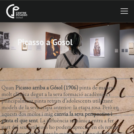
CENTRE PICASSO GÓSOL
Picasso a Gósol
VISITA
EL CENTRE
GÓSOL
NOVETATS
Quan
Picasso arriba a Gósol (1906)
pinta de manera
molt clàssica degut a la seva formació acadèmica i
principalment pinta retrats d’adolescents utilitzant
models de la seva etapa anterior: la etapa rosa. Però en
aquests dos mesos i mig
canvia la seva perspectiva i
pinta el que sent
. La influència romànica entra a fer
part del seu estil com ho podem apreciar en els retrats
de la Fernande Olivier i la misteriosa Dona dels Pans.