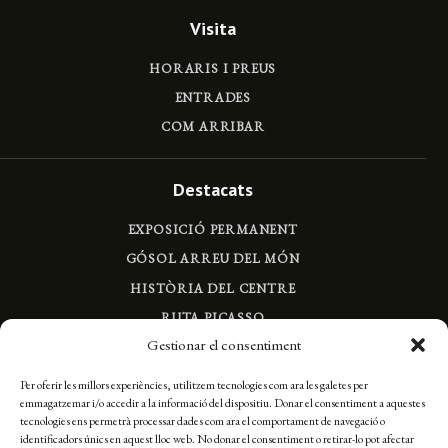
Visita
HORARIS I PREUS
ENTRADES
COM ARRIBAR
Destacats
EXPOSICIÓ PERMANENT
GÓSOL ARREU DEL MÓN
HISTÒRIA DEL CENTRE
RUTA PICASSO
Gestionar el consentiment
EL CAMÍ DE PICASSO
Per oferir les millors experiències, utilitzem tecnologies com ara les galetes per
emmagatzemar i/o accedir a la informació del dispositiu. Donar el consentiment a aquestes
Parlem
tecnologies ens permetrà processar dades com ara el comportament de navegació o
identificadors únics en aquest lloc web. No donar el consentiment o retirar-lo pot afectar