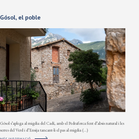
Gósol, el poble
Gósol s’aplega al migdia del Cadí, amb el Pedraforca fent d’absis natural i les
serres del Verd i d’Ensija tancant-li el pas al migdia (…)
MÉS INFORMACIÓ